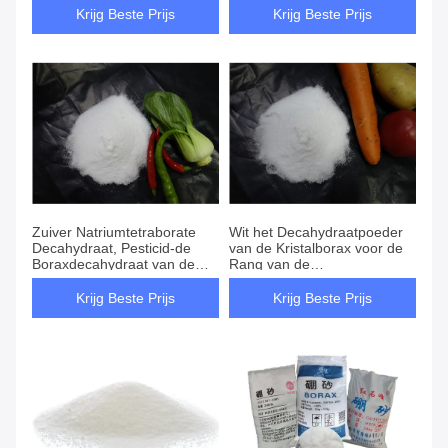
Zuiverheidsmsds
Krijg Beste Prijs
Krijg Beste Prijs
Zuiver Natriumtetraborate
Wit het Decahydraatpoeder
Decahydraat, Pesticid-de
van de Kristalborax voor de
Boraxdecahydraat van de
Rang van de
Landbouwrang
Meststoffenlandbouw
Krijg Beste Prijs
Krijg Beste Prijs