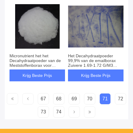
Micronutrient het het
Het Decahydraatpoeder
Decahydraatpoeder van de
99,9% van de emailborax
Meststoffenborax voor
Zuivere 1.69-1.72 G/M3
smeedt Lassen Houten
Dichtheid
Bewaarmiddel
Krijg Beste Prijs
Krijg Beste Prijs
67
68
69
70
71
72
73
74