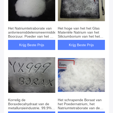
Het Natriumtetraborate van
Het hoge van het het Glas
antivriesmiddelensmeermiddelen
Materiële Natrium van het
Boorzuur, Poeder van het het
Siliciumborium van het het
Natriumboraat van 95% het
Boraatdecahydraat Oplosbare
Witte
Smeltpunt 741℃
Krijg Beste Prijs
Krijg Beste Prijs
Korrelig de
Het schrapende Boraat van
Boraxdecahydraat van de
het Poedernatrium, het
metallurgieindustrie, 99,9%
Natriumtetraborate van de
de Boraxpoeder van
Hoge Zuiverheidsmsds Borax