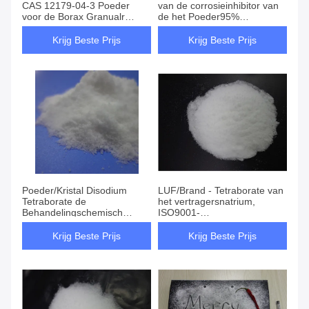
CAS 12179-04-3 Poeder
van de corrosieinhibitor van
voor de Borax Granualr
de het Poeder95%
24tons van het Glasemail
Zuiverheid het Booroxyde
Krijg Beste Prijs
Krijg Beste Prijs
Poeder/Kristal Disodium
LUF/Brand - Tetraborate van
Tetraborate de
het vertragersnatrium,
Behandelingschemisch
ISO9001-
product van het
Goedkeuringstetraborate
Decahydraatwater
Decahydraat
Krijg Beste Prijs
Krijg Beste Prijs