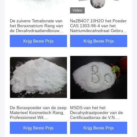
Video
De zuivere Tetraborate van
Na2B4O7.10H2O het Poeder
het Boraxnatrium Rang van
CAS 1303-96-4 van het
de Decahydraatlandbouw
Natriumdecahydraat Gebruikt
voor het Doden van
voor Glas
Mierenvlo
Krijg Beste Prijs
Krijg Beste Prijs
De Boraxpoeder van de zeep
MSDS-van het het
Materieel Kosmetisch Rang,
Decahydraatpoeder van de
Professioneel Wit
Certificaatborax de V.N.
Boraxnatrium
Nummer 1458 Kookpunt
1575 °C
Krijg Beste Prijs
Krijg Beste Prijs