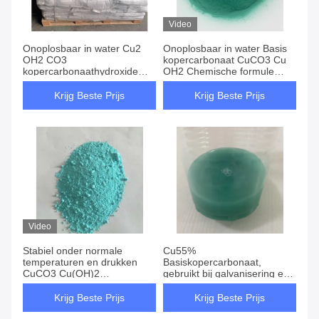
Video
Onoplosbaar in water Cu2
Onoplosbaar in water Basis
OH2 CO3
kopercarbonaat CuCO3 Cu
kopercarbonaathydroxide
OH2 Chemische formule
poeder voor coatings en
Dichtheid 3,8 Gcm3
andere
Industrieel
Krijg Beste Prijs
Krijg Beste Prijs
oppervlaktebeschermingstoepassingen
toepassingsmateriaal
Video
Stabiel onder normale
Cu55%
temperaturen en drukken
Basiskopercarbonaat,
CuCO3 Cu(OH)2
gebruikt bij galvanisering en
Kopercarbonaathydroxide
bij de vervaardiging van
CAS-nummer 12069-69-1
bepaalde legeringen
Krijg Beste Prijs
Krijg Beste Prijs
Chemische stof