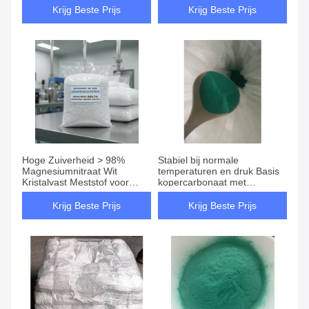
groenten Oxidator voor
fruitbomen en hoge
Krijg Beste Prijs
Krijg Beste Prijs
pyrotechniek
oplosbaarheid 420 g/L
Hoge Zuiverheid > 98%
Stabiel bij normale
Magnesiumnitraat Wit
temperaturen en druk Basis
Kristalvast Meststof voor
kopercarbonaat met
Fruitbomen en Groenten
molermassa 24968 Gmol
Onoplosbaar in water
Krijg Beste Prijs
Krijg Beste Prijs
Materiaal voor industrieel
gebruik