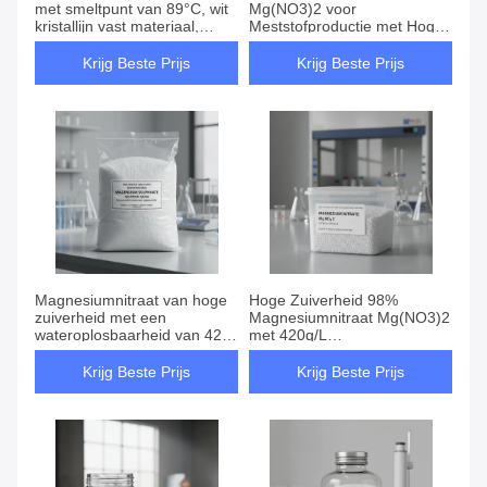
met smeltpunt van 89°C, wit
Mg(NO3)2 voor
kristallijn vast materiaal,
Meststofproductie met Hoge
ideaal als meststof voor
Wateroplosbaarheid 420 g/L
groenten
Krijg Beste Prijs
Krijg Beste Prijs
Magnesiumnitraat van hoge
Hoge Zuiverheid 98%
zuiverheid met een
Magnesiumnitraat Mg(NO3)2
wateroplosbaarheid van 420
met 420g/L
g/l voor gebruik als meststof
Wateroplosbaarheid voor
in fruitbomen en groenten
Goed Geventileerde Opslag
Krijg Beste Prijs
Krijg Beste Prijs