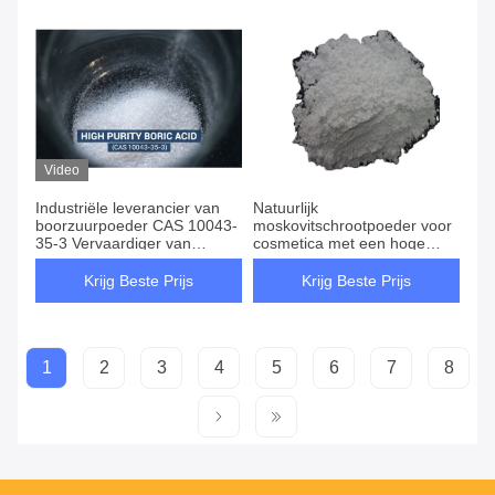
Video
Industriële leverancier van
Natuurlijk
boorzuurpoeder CAS 10043-
moskovitschrootpoeder voor
35-3 Vervaardiger van
cosmetica met een hoge
ortoborzuur
hittebestendigheid en een
lage wateropname
Krijg Beste Prijs
Krijg Beste Prijs
1
2
3
4
5
6
7
8