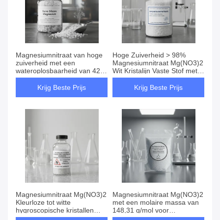
Magnesiumnitraat van hoge
Hoge Zuiverheid > 98%
zuiverheid met een
Magnesiumnitraat Mg(NO3)2
wateroplosbaarheid van 420
Wit Kristalijn Vaste Stof met
g/l voor gebruik als meststof
420g/L Oplosbaarheid in
in fruitbomen en groenten
Water voor Industrieel en
Krijg Beste Prijs
Krijg Beste Prijs
Agrarisch Gebruik
Magnesiumnitraat Mg(NO3)2
Magnesiumnitraat Mg(NO3)2
Kleurloze tot witte
met een molaire massa van
hygroscopische kristallen
148,31 g/mol voor
Meststof voor fruitbomen en
meststofgebruik bij