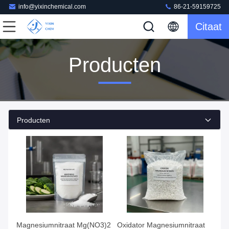
info@yixinchemical.com
86-21-59159725
Citaat
Producten
Producten
Magnesiumnitraat Mg(NO3)2
Oxidator Magnesiumnitraat