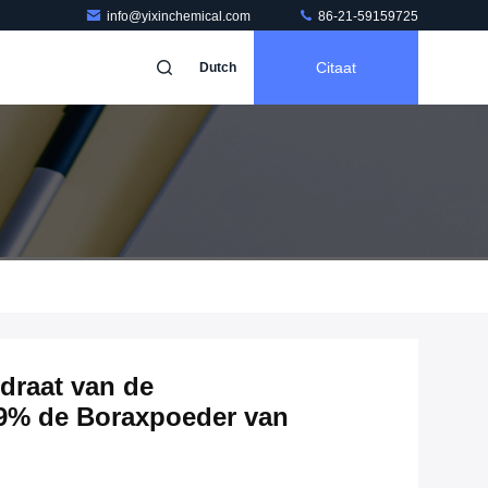
info@yixinchemical.com
86-21-59159725
Citaat
Dutch
draat van de
9,9% de Boraxpoeder van