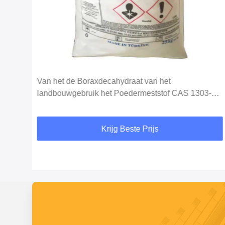
gent
Van het de Boraxdecahydraat van het
landbouwgebruik het Poedermeststof CAS 1303-
96-4
Krijg Beste Prijs