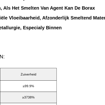
n, Als Het Smelten Van Agent Kan De Borax
le Vloeibaarheid, Afzonderlijk Smeltend Mater
etallurgie, Especialy Binnen
N:
Zuiverheid
≥99.9%
≥3738%