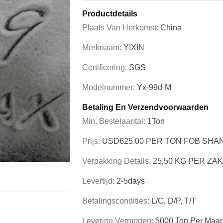
Productdetails
Plaats Van Herkomst:
China
Merknaam:
YIXIN
Certificering:
SGS
Modelnummer:
Yx-99d-M
Betaling En Verzendvoorwaarden
Min. Bestelaantal:
1Ton
Prijs:
USD625.00 PER TON FOB SHA
Verpakking Details:
25,50 KG PER ZA
Levertijd:
2-5days
Betalingscondities:
L/C, D/P, T/T
Levering Vermogen:
5000 Ton Per Maa