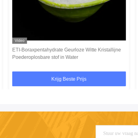
Video
ETI-Boraxpentahydrate Geurloze Witte Kristallijne
Poederoplosbare stof in Water
Krijg Beste Prijs