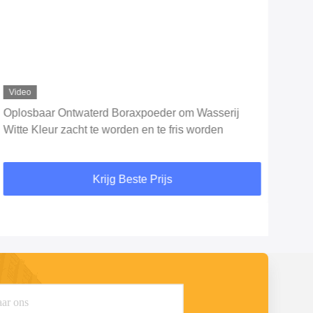
Video
Vid
Oplosbaar Ontwaterd Boraxpoeder om Wasserij
990
Witte Kleur zacht te worden en te fris worden
130
Krijg Beste Prijs