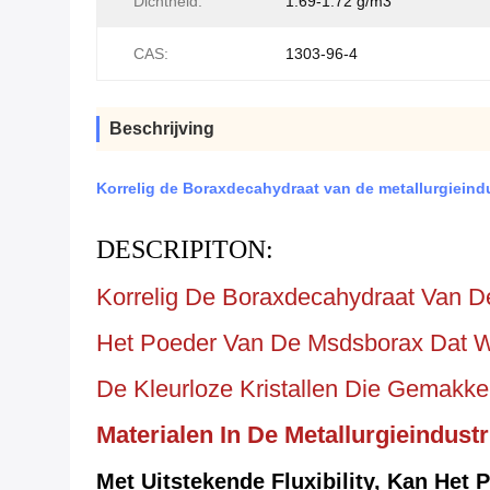
Dichtheid:
1.69-1.72 g/m3
CAS:
1303-96-4
Beschrijving
Korrelig de Boraxdecahydraat van de metallurgiein
DESCRIPITON:
Korrelig De Boraxdecahydraat Van De
Het Poeder Van De Msdsborax Dat Wi
De Kleurloze Kristallen Die Gemakkel
Materialen In De Metallurgieindustr
Met Uitstekende Fluxibility, Kan Het