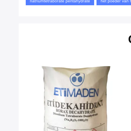
natriumtetraborate pentahydrate
het poeder van 