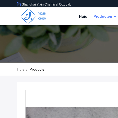
Shanghai Yixin Chemical Co., Ltd.
Huis
Producten
Huis
/
Producten