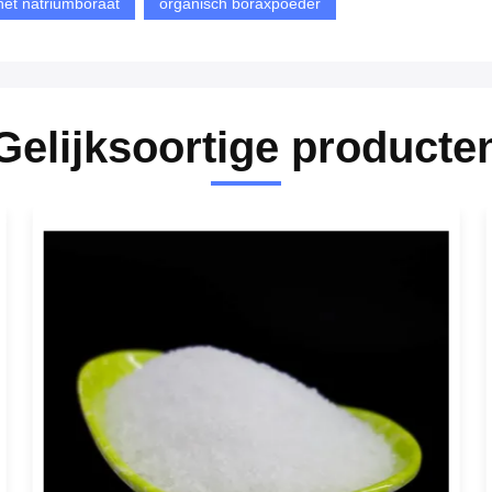
het natriumboraat
organisch boraxpoeder
Gelijksoortige producte