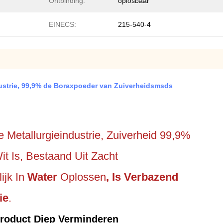
Ontbinding:
oplosbaar
EINECS:
215-540-4
dustrie, 99,9% de Boraxpoeder van Zuiverheidsmsds
 Metallurgieindustrie, Zuiverheid 99,9%
t Is, Bestaand Uit Zacht
ijk In
Water
Oplossen
, Is Verbazend
ie
.
 Product Diep Verminderen