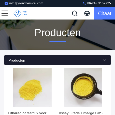
info@yixinchemical.com
86-21-59159725
Citaat
Producten
Producten
Lithareg of testflux voor
Assay Grade Litharge CAS