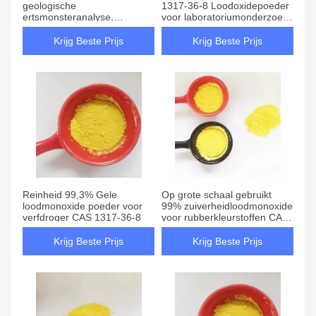
geologische
1317-36-8 Loodoxidepoeder
ertsmonsteranalyse,
voor laboratoriumonderzoek
loodmonoxide voor metalen
met behulp van edelmetaal
erts
Krijg Beste Prijs
Krijg Beste Prijs
Reinheid 99,3% Gele
Op grote schaal gebruikt
loodmonoxide poeder voor
99% zuiverheidloodmonoxide
verfdroger CAS 1317-36-8
voor rubberkleurstoffen CAS
1317-36-8
Krijg Beste Prijs
Krijg Beste Prijs