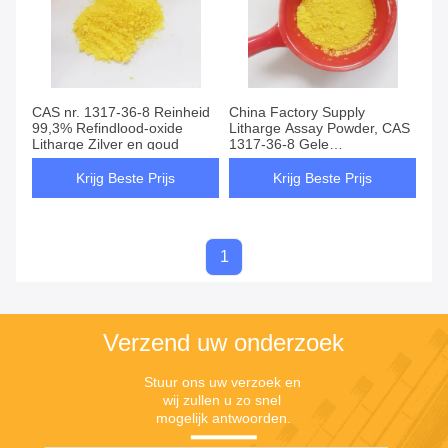
CAS nr. 1317-36-8 Reinheid
China Factory Supply
99,3% Refindlood-oxide
Litharge Assay Powder, CAS
Litharge Zilver en goud
1317-36-8 Gele
Loodmonoxide voor Flux
Krijg Beste Prijs
Krijg Beste Prijs
1
Verzend uw onderzoek
Stuur ons uw verzoek en 
wij zullen u zo snel 
mogelijk antwoorden.