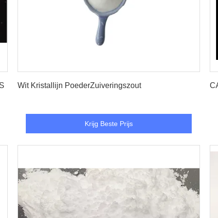
Krijg Beste Prijs
AS
Wit Kristallijn PoederZuiveringszout
CA
Krijg Beste Prijs