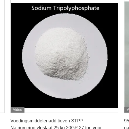
Video
V
Krijg Beste Prijs
Voedingsmiddelenadditieven STPP
95
Natriumtripolyfosfaat 25 kg 20GP 27 ton voor
na