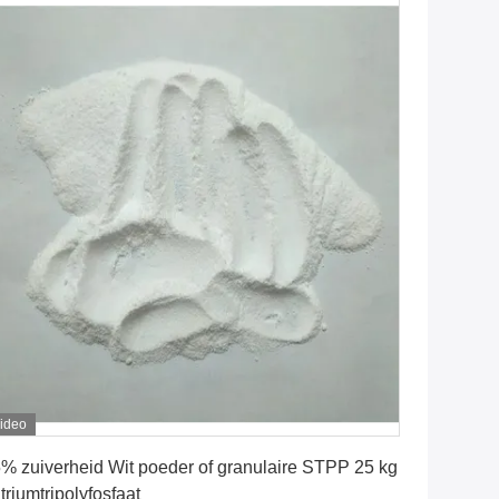
ideo
Krijg Beste Prijs
% zuiverheid Wit poeder of granulaire STPP 25 kg
triumtripolyfosfaat