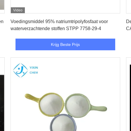
Video
Krijg Beste Prijs
en
Voedingsmiddel 95% natriumtripolyfosfaat voor
De
waterverzachtende stoffen STPP 7758-29-4
CA
zu
Krijg Beste Prijs