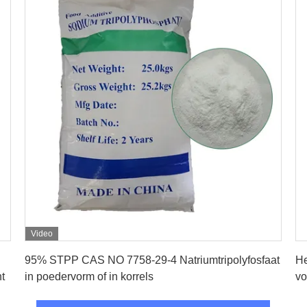
Video
Krijg Beste Prijs
95% STPP CAS NO 7758-29-4 Natriumtripolyfosfaat
He
t
in poedervorm of in korrels
vo
Vo