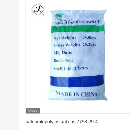
Video
Krijg Beste Prijs
natriumtripolyfosfaat cas 7758-29-4