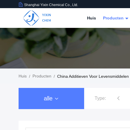
Shanghai Yixin Chemical Co., Ltd.
Huis
Producten
Huis
Producten
/
/
China Additieven Voor Levensmiddelen
alle
Type:
Nitraatzouten