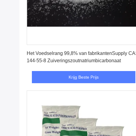
Krijg Beste Prijs
Het Voedselrang 99,8% van fabrikantenSupply C
144-55-8 Zuiveringszoutnatriumbicarbonaat
Krijg Beste Prijs