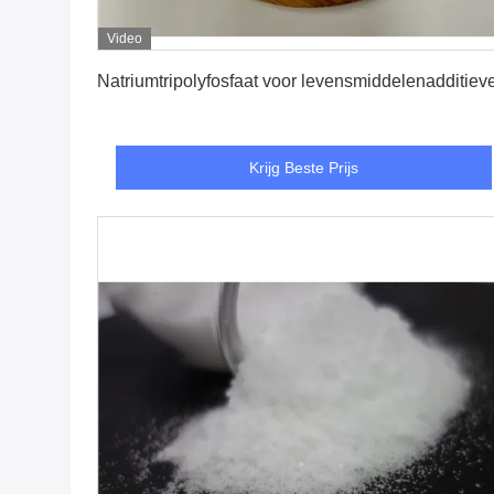
Video
Krijg Beste Prijs
Natriumtripolyfosfaat voor levensmiddelenadditiev
Krijg Beste Prijs