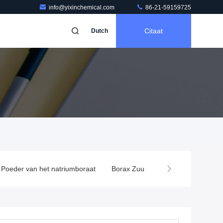
info@yixinchemical.com
86-21-59159725
Citaat
Dutch
 Poeder van het natriumboraat
Borax Zuur Poeder
Boriumche