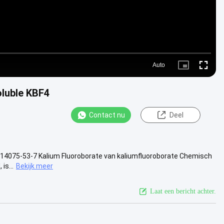
Auto
Picture-
Fullscre
in-
Picture
oluble KBF4
Contact nu
Deel
no.14075-53-7 Kalium Fluoroborate van kaliumfluoroborate Chemisch
is...
Bekijk meer
Laat een bericht achter.