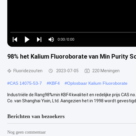
Loaded
:
0%
0:00
/
0:00
Play
Play
Play
Mute
Current
Duration
next
next
98% het Kalium Fluoroborate van Min Purity S
Time
Fluoridezouten
2023-07-05
220 Meningen
#
CAS 14075-53-7
#
KBF4
#
Oplosbaar Kalium Fluoroborate
Industriële de Rang98%min KBF4 kwaliteit en redelijke prijs CAS 
Co. van Shanghai Yixin, Ltd. Aangezien het in 1998 wordt gevestigd, 
Berichten van bezoekers
Nog geen commentaar