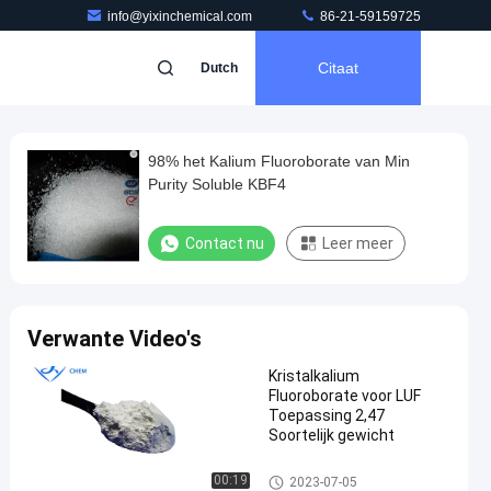
info@yixinchemical.com
86-21-59159725
Citaat
Dutch
98% het Kalium Fluoroborate van Min
Purity Soluble KBF4
Contact nu
Leer meer
Verwante Video's
Kristalkalium
Fluoroborate voor LUF
Toepassing 2,47
Soortelijk gewicht
Potassium Fluoroborate
00:19
2023-07-05