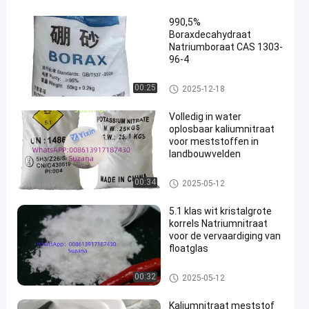
990,5%
Boraxdecahydraat
Natriumboraat CAS 1303-
96-4
Borax Decahydrate
00:25
2025-12-18
en
Volledig in water
oplosbaar kaliumnitraat
voor meststoffen in
landbouwvelden
Potassium Nitrate
00:34
2025-05-12
5.1 klas wit kristalgrote
korrels Natriumnitraat
voor de vervaardiging van
floatglas
Sodium Nitrate
00:32
2025-05-12
Kaliumnitraat meststof