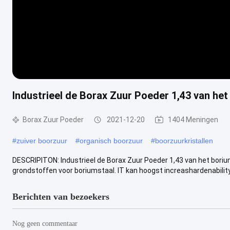
Industrieel de Borax Zuur Poeder 1,43 van he
Borax Zuur Poeder
2021-12-20
1404 Meningen
#
zuiver boorzuur
#
organisch boorzuur
#
boorzuurkristallen
DESCRIPITON: Industrieel de Borax Zuur Poeder 1,43 van het boriu
grondstoffen voor boriumstaal. IT kan hoogst increashardenability,
Berichten van bezoekers
Nog geen commentaar