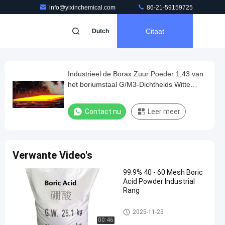
info@yixinchemical.com
86-21-59159725
Citaat
Dutch
Industrieel de Borax Zuur Poeder 1,43 van
het boriumstaal G/M3-Dichtheids Witte
Kleur
Contact nu
Leer meer
Verwante Video's
99.9% 40 - 60 Mesh Boric
Acid Powder Industrial
Rang
Borax Zuur Poeder
2025-11-25
00:46