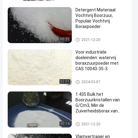
Detergent Materiaal
Vochtvrij Boorzuur,
Populair Vochtvrij
Boraxpoeder
Borax Zuur Poeder
00:31
2021-12-20
Voor industriële
doeleinden: watervrij
boraxzuurpoeder met
CAS 10043-35-3
Borax Zuur Poeder
02:01
2024-03-07
1.435 Bulk het
Boorzuurkristallen van
G/Cm3, Min de
Zuiverheidsborax van
99% en Boorzuur
Borax Zuur Poeder
00:14
2021-12-20
Vlamvertrager en