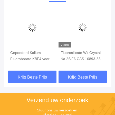
Video
Vi
n
Gepoederd Kalium
Fluorosilicate Wit Crystal
In
r
Fluoroborate KBF4 voor
Na 2SiF6 CAS 16893-85-9
Po
en
MetaalOppervlaktebehand
van het hoge
Na
eling
Zuiverheids99% Natrium
Wi
Krijg Beste Prijs
Krijg Beste Prijs
Verzend uw onderzoek
Stuur ons uw verzoek en 
wij zullen u zo snel 