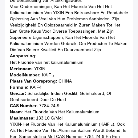
De Behandeling Van Aftakkingswater.
Voor Ondernemingen, Kan Het Fluoride Van Het Het
Kaliumaluminium Van YIXIN Een Betrouwbare En Rendabele
Oplossing Aan Veel Van Hun Problemen Aanbieden. Zijn
Veelzijdigheid En Oplosbaarheid In Zuren Maken Tot Het
Een Grote Keus Voor Diverse Toepassingen. Met Zijn
Superieure Eigenschappen, Kan Het Fluoride Van Het
Kaliumaluminium Worden Gebruikt Om Producten Te Maken
Die Van Betere Kwaliteit En Duurzaamheid Zijn.
Aanpassing:
Het Fluoride van het kaliumaluminium
Merknaam:
YIXIN
ModelNumber:
KAlF ₄
Plaats Van Oorsprong:
CHINA
Formule:
KAlF4
Gevaar:
Schadelijke Indien Geslikt, Geïnhaleerd, Of
Geabsorbeerd Door De Huid
CAS Number:
7784-24-9
Naam:
Het Fluoride Van Het Kaliumaluminium
Maalmassa:
133.10 G/mol
YIXIN-Het Fluoride Van Het Kaliumaluminium (KAlF ₄), Ook
Als Het Fluoride Van Het Aluminiumkalium Wordt Bekend, Is
Een Samenstelling Met CAS Nummer 7784-24-9 En Een