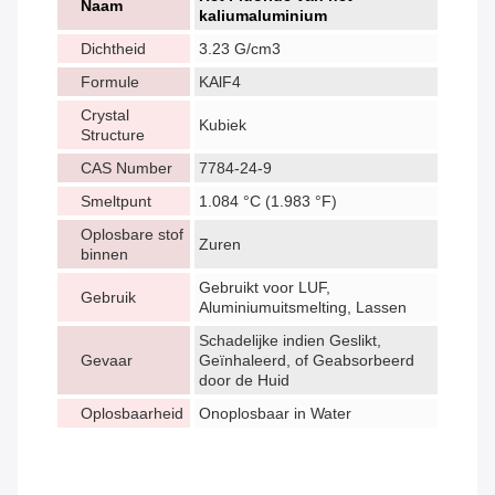
Naam
kaliumaluminium
Dichtheid
3.23 G/cm3
Formule
KAlF4
Crystal
Kubiek
Structure
CAS Number
7784-24-9
Smeltpunt
1.084 °C (1.983 °F)
Oplosbare stof
Zuren
binnen
Gebruikt voor LUF,
Gebruik
Aluminiumuitsmelting, Lassen
Schadelijke indien Geslikt,
Gevaar
Geïnhaleerd, of Geabsorbeerd
door de Huid
Oplosbaarheid
Onoplosbaar in Water