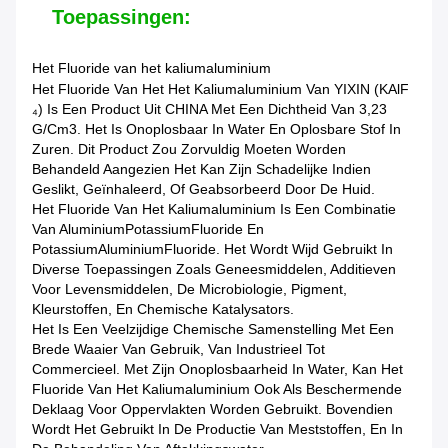
Toepassingen:
Het Fluoride van het kaliumaluminium
Het Fluoride Van Het Het Kaliumaluminium Van YIXIN (KAlF
₄) Is Een Product Uit CHINA Met Een Dichtheid Van 3,23
G/cm3. Het Is Onoplosbaar In Water En Oplosbare Stof In
Zuren. Dit Product Zou Zorvuldig Moeten Worden
Behandeld Aangezien Het Kan Zijn Schadelijke Indien
Geslikt, Geïnhaleerd, Of Geabsorbeerd Door De Huid.
Het Fluoride Van Het Kaliumaluminium Is Een Combinatie
Van AluminiumPotassiumFluoride En
PotassiumAluminiumFluoride. Het Wordt Wijd Gebruikt In
Diverse Toepassingen Zoals Geneesmiddelen, Additieven
Voor Levensmiddelen, De Microbiologie, Pigment,
Kleurstoffen, En Chemische Katalysators.
Het Is Een Veelzijdige Chemische Samenstelling Met Een
Brede Waaier Van Gebruik, Van Industrieel Tot
Commercieel. Met Zijn Onoplosbaarheid In Water, Kan Het
Fluoride Van Het Kaliumaluminium Ook Als Beschermende
Deklaag Voor Oppervlakten Worden Gebruikt. Bovendien
Wordt Het Gebruikt In De Productie Van Meststoffen, En In