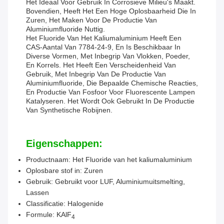
Het Ideaal Voor Gebruik In Corrosieve Milieu's Maakt.
Bovendien, Heeft Het Een Hoge Oplosbaarheid Die In
Zuren, Het Maken Voor De Productie Van
Aluminiumfluoride Nuttig.
Het Fluoride Van Het Kaliumaluminium Heeft Een
CAS-Aantal Van 7784-24-9, En Is Beschikbaar In
Diverse Vormen, Met Inbegrip Van Vlokken, Poeder,
En Korrels. Het Heeft Een Verscheidenheid Van
Gebruik, Met Inbegrip Van De Productie Van
Aluminiumfluoride, Die Bepaalde Chemische Reacties,
En Productie Van Fosfoor Voor Fluorescente Lampen
Katalyseren. Het Wordt Ook Gebruikt In De Productie
Van Synthetische Robijnen.
Eigenschappen:
Productnaam: Het Fluoride van het kaliumaluminium
Oplosbare stof in: Zuren
Gebruik: Gebruikt voor LUF, Aluminiumuitsmelting,
Lassen
Classificatie: Halogenide
Formule: KAlF
4