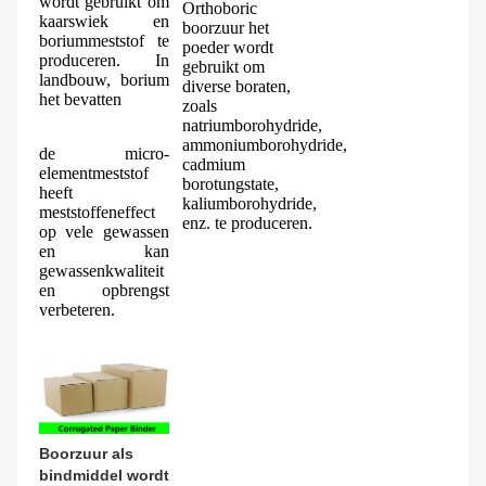
wordt
 gebruikt om 
Orthoboric 
kaarswiek en 
boorzuur het 
boriummeststof te 
poeder wordt
produceren. In 
gebruikt om 
landbouw, borium 
diverse boraten, 
het bevatten
zoals 
natriumborohydride, 
ammoniumborohydride, 
de micro-
cadmium 
elementmeststof 
borotungstate, 
heeft 
kaliumborohydride, 
meststoffeneffect 
enz. te produceren.
op vele gewassen 
en kan 
gewassenkwaliteit 
en opbrengst 
verbeteren.
Boorzuur als 
bindmiddel wordt 