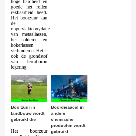
hoge hardheid en 
goede het rollen 
rekbaarheid heeft. 
Het boorzuur kan 
de 
oppervlakteoxydatie 
van metaallassen, 
het solderen en 
kokerlassen 
verhinderen. Het is 
ook de grondstof 
van ferroboron 
legering
Boorzuur in 
Boordieaacid in 
landbouw wordt 
andere 
gebruikt die
chemische 
producten wordt 
Het boorzuur 
gebruikt