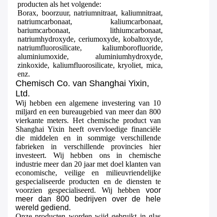
producten als het volgende:
Borax, boorzuur, natriumnitraat, kaliumnitraat,
natriumcarbonaat, kaliumcarbonaat,
bariumcarbonaat, lithiumcarbonaat,
natriumhydroxyde, ceriumoxyde, kobaltoxyde,
natriumfluorosilicate, kaliumborofluoride,
aluminiumoxide, aluminiumhydroxyde,
zinkoxide, kaliumfluorosilicate, kryoliet, mica,
enz.
Chemisch Co. van Shanghai Yixin,
Ltd.
Wij hebben een algemene investering van 10
miljard en een bureaugebied van meer dan 800
vierkante meters. Het chemische product van
Shanghai Yixin heeft overvloedige financiële
die middelen en in sommige verschillende
fabrieken in verschillende provincies hier
investeert. Wij hebben ons in chemische
industrie meer dan 20 jaar met doel klanten van
economische, veilige en milieuvriendelijke
gespecialiseerde producten en de diensten te
voorzien gespecialiseerd.
Wij hebben
voor
meer dan 800 bedrijven over de hele
wereld gediend.
Onze producten worden wijd gebruikt in glas