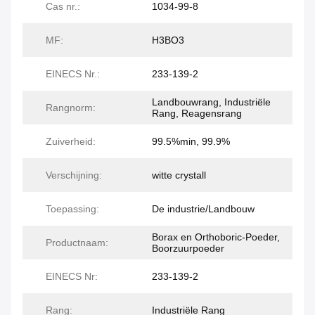
Cas nr.:
1034-99-8
MF:
H3BO3
EINECS Nr.:
233-139-2
Landbouwrang, Industriële
Rangnorm:
Rang, Reagensrang
Zuiverheid:
99.5%min, 99.9%
Verschijning:
witte crystall
Toepassing:
De industrie/Landbouw
Borax en Orthoboric-Poeder,
Productnaam:
Boorzuurpoeder
EINECS Nr:
233-139-2
Rang:
Industriële Rang