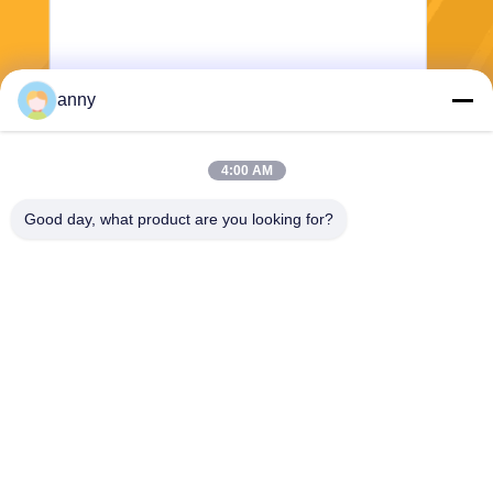
anny
Stuur
4:00 AM
Good day, what product are you looking for?
Shanghai Yixin Chemical Co., Ltd.
info@yixinchemical.com
86-21-59159725
Nr .818 Tianzhu Rd, Jiading-
District, Shanghai, China