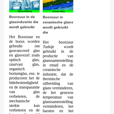
Boorzuur in de 
Boorzuur in 
glasindustrie die 
ceramische glans 
wordt gebruikt
wordt gebruikt 
die
Het Boorzuur en 
de borax worden 
Het boorzuur 
gebruikt om 
Turkije wordt 
geavanceerd glas 
gebruikt in de 
en glasvezel zoals 
productie van 
optisch glas, 
glanssamenstelling 
zuurvast glas, 
in email en de 
organisch 
ceramische 
boriumglas, enz. te 
industrie, dat de 
produceren het de 
thermische 
hittebestendigheid 
uitbreiding van 
en de transparantie 
glans verminderen, 
van glas 
de het genezen 
verbeteren, de 
temperatuur van 
mechanische 
glanssamenstelling 
sterkte kan 
verminderen, het 
verbeteren en de 
barsten en het 