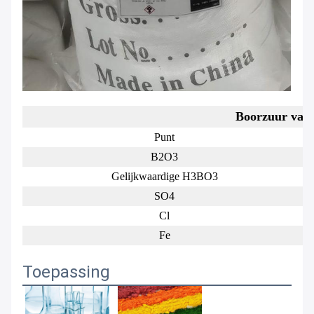
Boorzuur van 
Punt
B2O3
Gelijkwaardige H3BO3
SO4
Cl
Fe
Toepassing