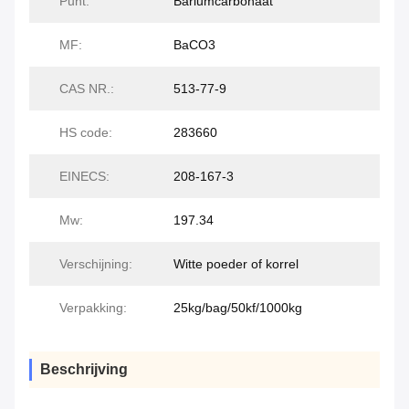
Punt:
Bariumcarbonaat
MF:
BaCO3
CAS NR.:
513-77-9
HS code:
283660
EINECS:
208-167-3
Mw:
197.34
Verschijning:
Witte poeder of korrel
Verpakking:
25kg/bag/50kf/1000kg
Beschrijving