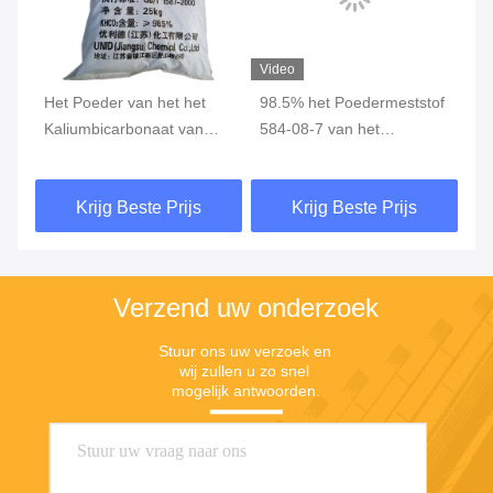
Video
t
Het Poeder van het het
98.5% het Poedermeststof
99
Kaliumbicarbonaat van
584-08-7 van het
Ka
99% KHCO3 voor Additief
kaliumcarbonaat
Vo
voor levensmiddelen
De
Krijg Beste Prijs
Krijg Beste Prijs
wo
Verzend uw onderzoek
Stuur ons uw verzoek en 
wij zullen u zo snel 
mogelijk antwoorden.