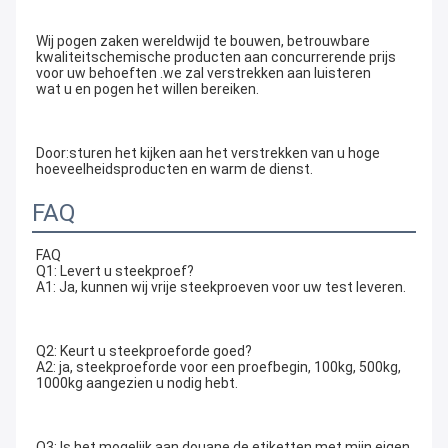
Wij pogen zaken wereldwijd te bouwen, betrouwbare 
kwaliteitschemische producten aan concurrerende prijs 
voor uw behoeften .we zal verstrekken aan luisteren
wat u en pogen het willen bereiken.
Door:sturen het kijken aan het verstrekken van u hoge 
hoeveelheidsproducten en warm de dienst.
FAQ
FAQ
Q1: Levert u steekproef?
A1: Ja, kunnen wij vrije steekproeven voor uw test leveren.
Q2: Keurt u steekproeforde goed?
A2: ja, steekproeforde voor een proefbegin, 100kg, 500kg, 
1000kg aangezien u nodig hebt.
Q3: Is het mogelijk aan douane de etiketten met mijn eigen 