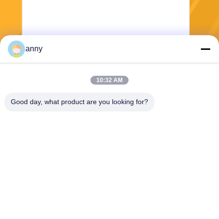
anny
Stuur
10:32 AM
Good day, what product are you looking for?
Shanghai Yixin Chemical Co., Ltd.
info@yixinchemical.com
86-21-59159725
Nr .818 Tianzhu Rd, Jiading-
District, Shanghai, China