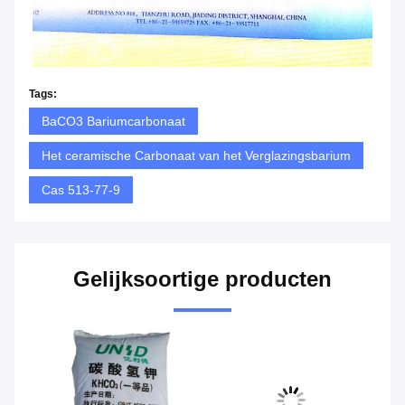
Tags:
BaCO3 Bariumcarbonaat
Het ceramische Carbonaat van het Verglazingsbarium
Cas 513-77-9
Gelijksoortige producten