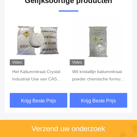
Gelijksoortige producten
Video
Video
Vi
Het Kaliumnitraat Crystal
Wit kristallijn kaliumnitraat
KN
Industrial Use van CAS
poeder chemische formule
Ka
7757-79-1 KNO3
KNO3
Mi
Krijg Beste Prijs
Krijg Beste Prijs
Verzend uw onderzoek