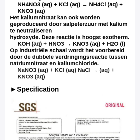
NH4NO3 (aq) + KCl (aq) → NH4Cl (aq) +
KNO3 (aq)
Het kaliumnitraat kan ook worden
geproduceerd door salpeterzuur met kalium
te neutraliseren
hydroxyde. Deze reactie is hoogst exotherm.
KOH (aq) + HNO3 → KNO3 (aq) + H2O (l)
Op industriële schaal wordt het voorbereid
door de dubbele verdringingsreactie tussen
natriumnitraat en kaliumchloride.
NaNO3 (aq) + KCl (aq) NaCl → (aq) +
KNO3 (aq)
►Specification