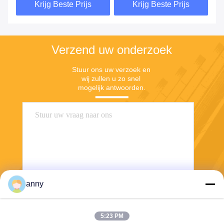
Krijg Beste Prijs
Krijg Beste Prijs
Verzend uw onderzoek
Stuur ons uw verzoek en 
wij zullen u zo snel 
mogelijk antwoorden.
anny
Stuur
5:23 PM