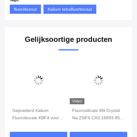
Tags:
fluoridezout
Kalium tetrafluorboraat
Gelijksoortige producten
Video
n
Gepoederd Kalium
Fluorosilicate Wit Crystal
PA
r
Fluoroborate KBF4 voor
Na 2SiF6 CAS 16893-85-9
Ka
en
MetaalOppervlaktebehandeling
van het hoge
Al
Zuiverheids99% Natrium
La