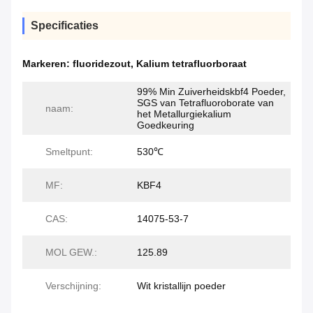
Specificaties
Markeren:
fluoridezout
,
Kalium tetrafluorboraat
99% Min Zuiverheidskbf4 Poeder,
SGS van Tetrafluoroborate van
naam:
het Metallurgiekalium
Goedkeuring
Smeltpunt:
530℃
MF:
KBF4
CAS:
14075-53-7
MOL GEW.:
125.89
Verschijning:
Wit kristallijn poeder